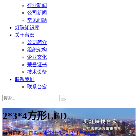
行业新闻
公司新闻
常见问题
灯珠知识库
关于台宏
公司简介
组织架构
企业文化
荣誉证书
技术设备
联系我们
联系台宏
2*3*4方形LED
当前位置：
首页
-
插件灯珠
-
2*3*4方形LED