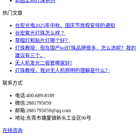
新品定制灯珠系列
热门文章
台宏光电2025年中秋、国庆节放假安排的通知
台宏紫光灯珠怎么样 ？
草帽灯和贴片灯哪个好？
灯珠教授：现在国产led灯珠品牌很多，怎么选呢？我的
建议有三个。
无人机发光二极管哪家好?
灯珠教授，我对无人机照明的理解是什么？
联系方式
电话:
400-689-8189
微信:
2881795059
邮箱:
2881795059@qq.com
地址:
东莞市塘厦镇新头工业区90号
在线咨询